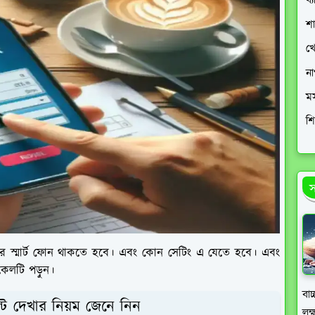
ব্
শ
খে
ন
ম
শি
স
ার স্মার্ট ফোন থাকতে হবে। এবং কোন সেটিং এ যেতে হবে। এবং
িকেলটি পড়ুন।
বাচ
্ট দেখার নিয়ম জেনে নিন
লক্