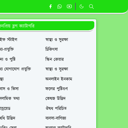
নপ্রিয় ব্লগ ক্যাটাগরি
াইফ স্টাইল
স্বাস্থ্য ও সুরক্ষা
্য-প্রযুক্তি
চিকিৎসা
দ্য ও পুষ্টি
স্কিন কেয়ার
্য যোগাযোগ প্রযুক্তি
স্বাস্থ্য ও সুরক্ষা
স্থ্য
অনলাইন ইনকাম
রবাস ও ভিসা
ফলের পুষ্টিগুণ
সলামিক তথ্য
ভেষজ উদ্ভিদ
ান্ড্রয়েড
ঔষধ পরিচিত
ধি উদ্ভিদ
ব্যবসা-বাণিজ্য