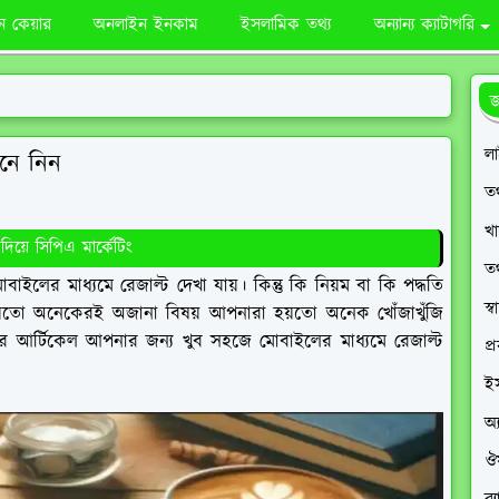
িন কেয়ার
অনলাইন ইনকাম
ইসলামিক তথ্য
অন্যান্য ক্যাটাগরি
জ
ল
েনে নিন
তথ
খা
িয়ে সিপিএ মার্কেটিং
তথ
লের মাধ্যমে রেজাল্ট দেখা যায়। কিন্তু কি নিয়ম বা কি পদ্ধতি
স্বা
হয়তো অনেকেরই অজানা বিষয় আপনারা হয়তো অনেক খোঁজাখুঁজি
র আর্টিকেল আপনার জন্য খুব সহজে মোবাইলের মাধ্যমে রেজাল্ট
প্
ই
অ্য
ঔষ