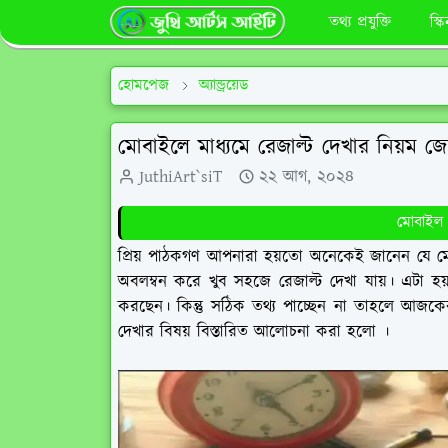
তথ্য প্রযুক্তি
স্ক
হোমপেজ
অ্যান্ড্রয়েড
মোবাইলে মাধ্যমে রেজাল্ট দেখার নিয়ম জ
JuthiArt`siT
২২ আগ, ২০২৪
মোবাইল দ
প্রিয় পাঠকগণ আপনারা হয়তো অনেকেই জানেন যে মোবাই
অবলম্বন করে খুব সহজে রেজাল্ট দেখা যায়। এটা 
করছেন। কিন্তু সঠিক তথ্য পাচ্ছেন না তাহলে আজকে
দেখার বিষয় বিস্তারিত আলোচনা করা হলো ।