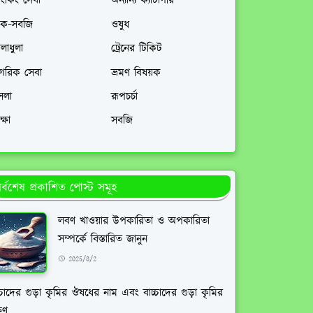
যাংকিং সেবা
অন্যান্য ক্যাটাগরি
াক-সবজি
ওষুধ
লাধুলা
ট্রেনের টিকিট
াগরিক সেবা
ভ্রমণ বিষয়ক
সলা
রূপচর্চা
ক্ষা
সবজি
র্বশেষ প্রকাশিত পোস্ট সমূহ
লবণ খাওয়ার উপকারিতা ও অপকারিতা
সম্পর্কে বিস্তারিত জানুন
2025/8/2
্চাদের গুড়া কৃমির ঔষধের নাম এবং বাচ্চাদের গুড়া কৃমির
ষণ